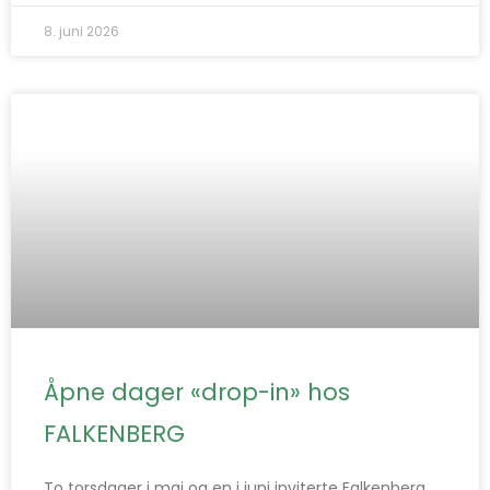
8. juni 2026
Åpne dager «drop-in» hos
FALKENBERG
To torsdager i mai og en i juni inviterte Falkenberg