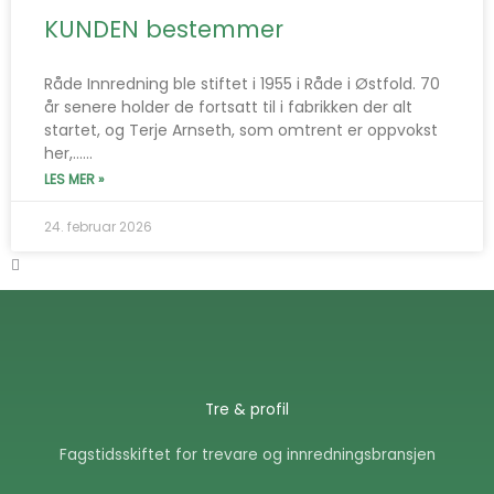
KUNDEN bestemmer
Råde Innredning ble stiftet i 1955 i Råde i Østfold. 70
år senere holder de fortsatt til i fabrikken der alt
startet, og Terje Arnseth, som omtrent er oppvokst
her,…...
LES MER »
24. februar 2026
Tre & profil
Fagstidsskiftet for trevare og innredningsbransjen