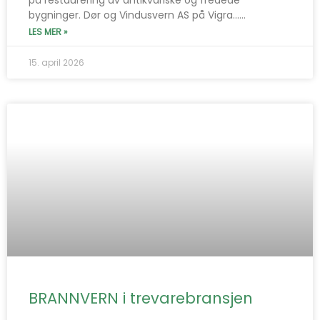
på restaurering av antikvariske og fredede
bygninger. Dør og Vindusvern AS på Vigra…...
LES MER »
15. april 2026
BRANNVERN i trevarebransjen