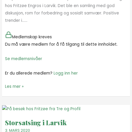
lokalstyre-
hos Fritzøe Engros i Larvik. Det ble en samling med god
samling
diskusjon, rom for forbedring og sosialt samvær. Positive
trender i…...
Medlemskap kreves
Du må være medlem for å få tilgang til dette innholdet.
Se medlemsnivåer
Er du allerede medlem?
Logg inn her
Les mer »
Storsatsing
i
Storsatsing i Larvik
Larvik
3. MARS 2020