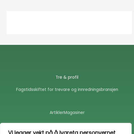
Tre & profil
Fagstidsskiftet for trevare og innredningsbransjen
Artikler
Magasiner
F
E
a
n
Vi legger vekt på å ivareta personvernet