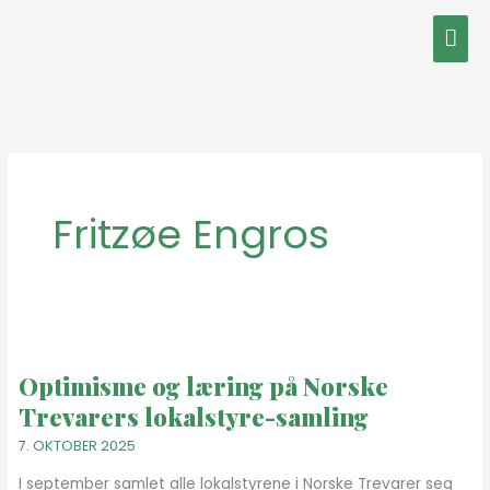
Hopp
Hov
rett
til
innholdet
Fritzøe Engros
Optimisme
og
Optimisme og læring på Norske
læring
Trevarers lokalstyre-samling
på
Norske
7. OKTOBER 2025
Trevarers
I september samlet alle lokalstyrene i Norske Trevarer seg