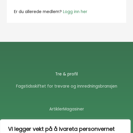
Er du allerede medlem?
Logg inn her
Tre & profil
Fagstidsskiftet for trevare og innredningsbransjen
Artikler
Magasiner
F
E
a
n
Vi legger vekt på å ivareta personvernet
c
v