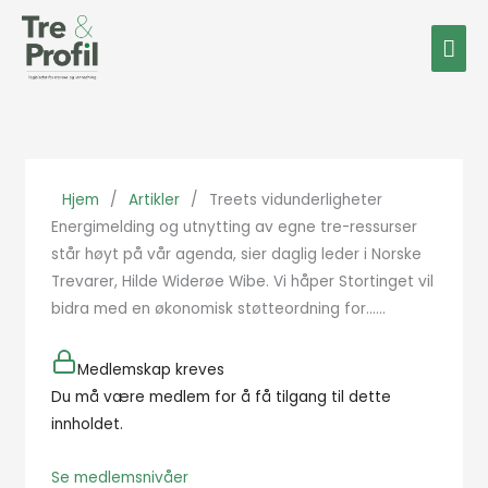
Hopp
Hov
rett
til
innholdet
Hjem
/
Artikler
/
Treets vidunderligheter
Energimelding og utnytting av egne tre-ressurser
står høyt på vår agenda, sier daglig leder i Norske
Trevarer, Hilde Widerøe Wibe. Vi håper Stortinget vil
bidra med en økonomisk støtteordning for…...
Medlemskap kreves
Du må være medlem for å få tilgang til dette
innholdet.
Se medlemsnivåer