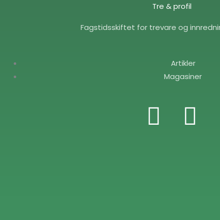
Tre & profil
Fagstidsskiftet for trevare og innredn
Artikler
Magasiner
F
E
a
n
c
v
e
e
b
l