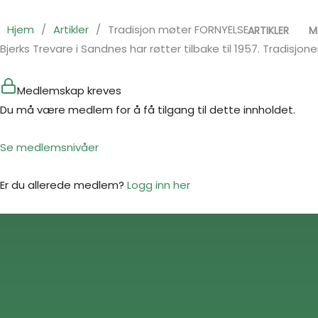
Hopp
rett
Hjem
/
Artikler
/
Tradisjon møter FORNYELSE
ARTIKLER
M
til
Bjerks Trevare i Sandnes har røtter tilbake til 1957. Tradisjo
innholdet
Medlemskap kreves
Du må være medlem for å få tilgang til dette innholdet.
Se medlemsnivåer
Er du allerede medlem?
Logg inn her