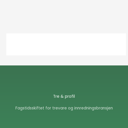
Tre & profil
Fagstidsskiftet for trevare og innredningsbransjen