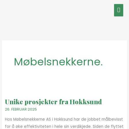
Hopp
Hov
rett
til
innholdet
Møbelsnekkerne.
Unike
prosjekter
Unike prosjekter fra Hokksund
fra
Hokksund
26. FEBRUAR 2025
Hos Møbelsnekkerne AS i Hokksund har de jobbet målbevisst
for å øke effektiviteten i hele sin verdikjede. Siden de flyttet