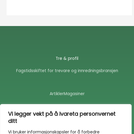
Tre & profil
Fagstidsskiftet for trevare og innredningsbransjen
Artikler
Magasiner
F
E
a
n
Vi legger vekt på å ivareta personvernet
c
v
ditt
e
e
b
l
o
o
Vi bruker informasjonskapsler for å forbedre