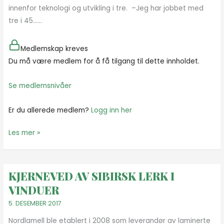
innenfor teknologi og utvikling i tre. –Jeg har jobbet med
tre i 45…...
Medlemskap kreves
Du må være medlem for å få tilgang til dette innholdet.
Se medlemsnivåer
Er du allerede medlem?
Logg inn her
Les mer »
KJERNEVED AV SIBIRSK LERK I
KJERNEVED
AV
VINDUER
SIBIRSK
5. DESEMBER 2017
LERK
Nordlamell ble etablert i 2008 som leverandør av laminerte