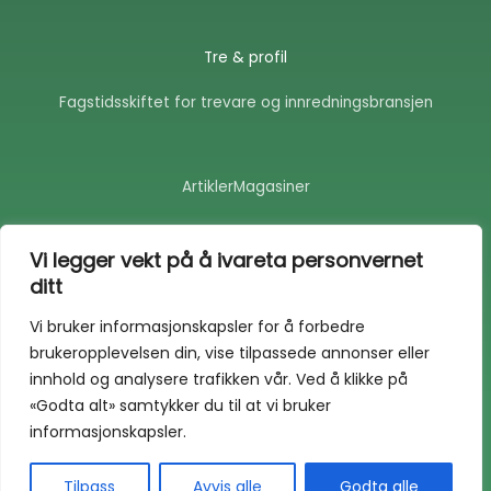
Tre & profil
Fagstidsskiftet for trevare og innredningsbransjen
Artikler
Magasiner
F
E
a
n
Vi legger vekt på å ivareta personvernet
c
v
ditt
e
e
b
l
o
o
Vi bruker informasjonskapsler for å forbedre
o
p
brukeropplevelsen din, vise tilpassede annonser eller
k
e
-
innhold og analysere trafikken vår. Ved å klikke på
f
«Godta alt» samtykker du til at vi bruker
informasjonskapsler.
Copyright © 2026 Tre & profil
Tilpass
Avvis alle
Godta alle
Utviklet av
Techspace Solutions