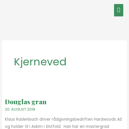
Hopp
Hov
rett
til
innholdet
Kjerneved
Douglas
gran
Douglas gran
20. AUGUST 2018
Klaus Radenbach driver rådgivningsbedriften Hardwoods AS
og holder til i Askim i Østfold. Han har en mastergrad