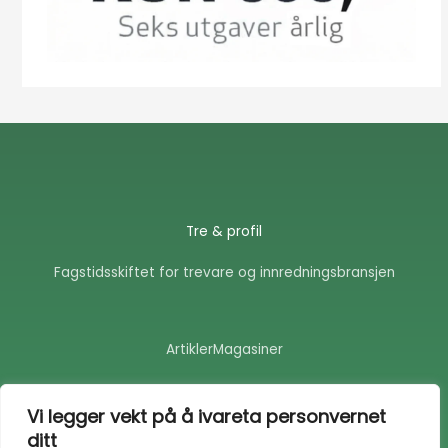
Tre & profil
Fagstidsskiftet for trevare og innredningsbransjen
Artikler
Magasiner
F
E
a
n
Vi legger vekt på å ivareta personvernet
c
v
ditt
e
e