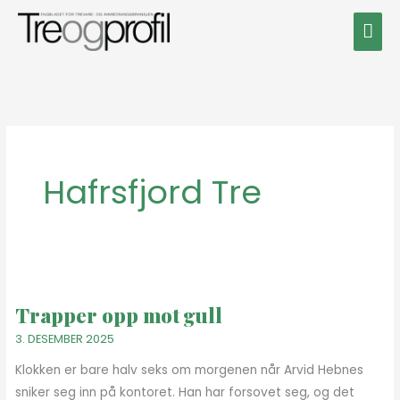
Hopp
Hov
rett
til
innholdet
Hafrsfjord Tre
Trapper
opp
Trapper opp mot gull
mot
gull
3. DESEMBER 2025
Klokken er bare halv seks om morgenen når Arvid Hebnes
sniker seg inn på kontoret. Han har forsovet seg, og det