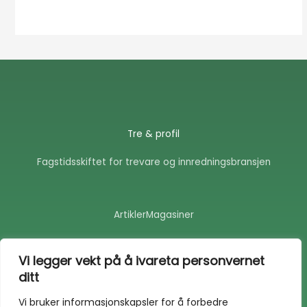
Tre & profil
Fagstidsskiftet for trevare og innredningsbransjen
Artikler
Magasiner
F
E
a
n
Vi legger vekt på å ivareta personvernet
c
v
ditt
e
e
b
l
o
o
Vi bruker informasjonskapsler for å forbedre