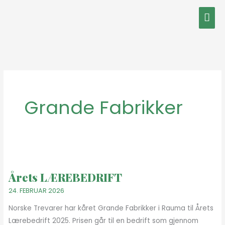
Hopp
Hov
rett
til
innholdet
Grande Fabrikker
Årets
LÆREBEDRIFT
Årets LÆREBEDRIFT
24. FEBRUAR 2026
Norske Trevarer har kåret Grande Fabrikker i Rauma til Årets
Lærebedrift 2025. Prisen går til en bedrift som gjennom