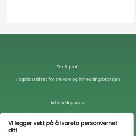
Tre & profil
Fagstidsskiftet for trevare og innredningsbransjen
Artikler
Magasiner
F
E
a
n
Vi legger vekt på å ivareta personvernet
c
v
ditt
e
e