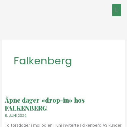
Hopp
Hov
rett
til
innholdet
Falkenberg
Åpne
dager
Åpne dager «drop-in» hos
«drop-
FALKENBERG
in»
hos
8. JUNI 2026
FALKENBERG
To torsdager i mai og en i juni inviterte Falkenberg AS kunder