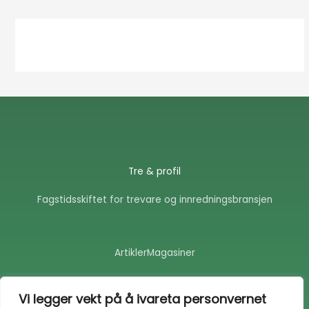
Tre & profil
Fagstidsskiftet for trevare og innredningsbransjen
Artikler
Magasiner
F
E
a
n
Vi legger vekt på å ivareta personvernet
c
v