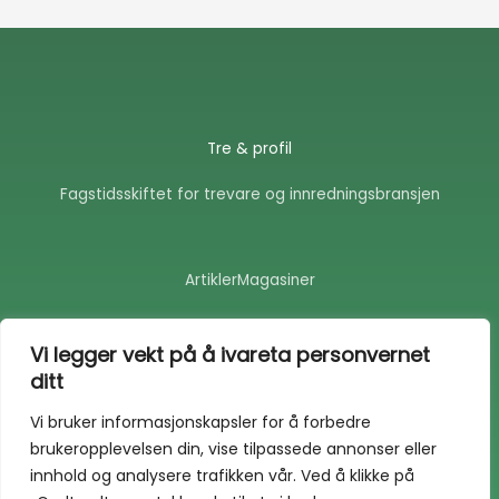
Tre & profil
Fagstidsskiftet for trevare og innredningsbransjen
Artikler
Magasiner
F
E
a
n
Vi legger vekt på å ivareta personvernet
c
v
ditt
e
e
b
l
o
o
Vi bruker informasjonskapsler for å forbedre
o
p
brukeropplevelsen din, vise tilpassede annonser eller
k
e
-
innhold og analysere trafikken vår. Ved å klikke på
f