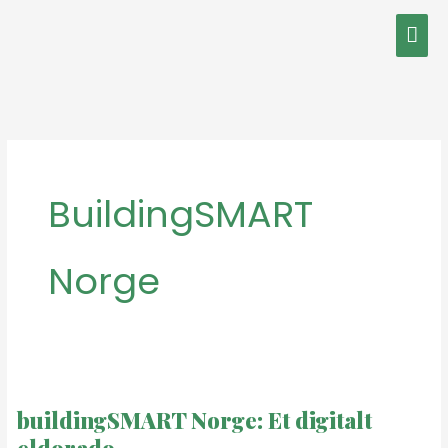
Hopp
Hov
rett
til
innholdet
BuildingSMART
Norge
buildingSMART
Norge:
buildingSMART Norge: Et digitalt
Et
eldorado
digitalt