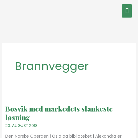
Hopp
Hov
rett
til
innholdet
Brannvegger
Bosvik
med
Bosvik med markedets slankeste
markedets
løsning
slankeste
løsning
20. AUGUST 2018
Den Norske Operaen i Oslo og biblioteket i Alexandra er