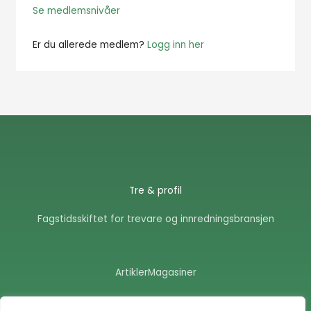
Se medlemsnivåer
Er du allerede medlem?
Logg inn her
Tre & profil
Fagstidsskiftet for trevare og innredningsbransjen
Artikler
Magasiner
F
E