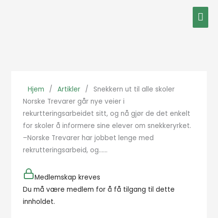
Hopp
Hov
rett
til
innholdet
Hjem
/
Artikler
/
Snekkern ut til alle skoler
Norske Trevarer går nye veier i
rekurtteringsarbeidet sitt, og nå gjør de det enkelt
for skoler å informere sine elever om snekkeryrket.
–Norske Trevarer har jobbet lenge med
rekrutteringsarbeid, og…...
Medlemskap kreves
Du må være medlem for å få tilgang til dette
innholdet.