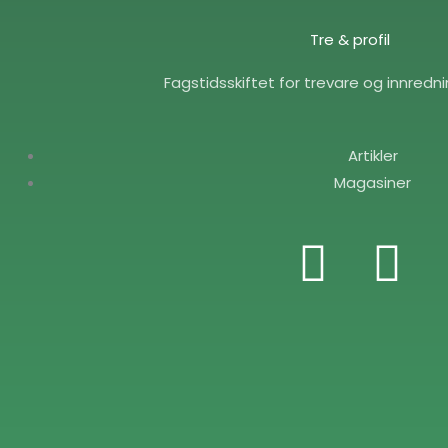
Tre & profil
Fagstidsskiftet for trevare og innredn
Artikler
Magasiner
F
E
a
n
c
v
e
e