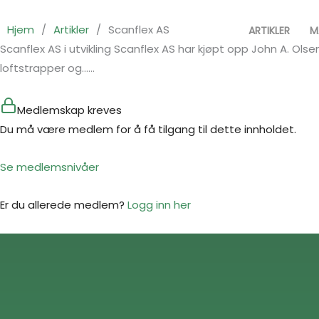
Hopp
rett
Hjem
/
Artikler
/
Scanflex AS
ARTIKLER
M
til
Scanflex AS i utvikling Scanflex AS har kjøpt opp John A. Ol
innholdet
loftstrapper og…...
Medlemskap kreves
Du må være medlem for å få tilgang til dette innholdet.
Se medlemsnivåer
Er du allerede medlem?
Logg inn her