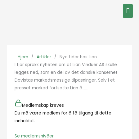
Hopp
Hov
rett
til
innholdet
Hjem
/
Artikler
/
Nye tider hos Lian
I fjor sprakk nyheten om at Lian Vinduer AS skulle
legges ned, som en del av det danske konsernet
Dovistas markedsmessige tilpasninger. Selv i et
presset marked fortsatte Lian å…...
Medlemskap kreves
Du må være medlem for å få tilgang til dette
innholdet.
Se medlemsnivåer