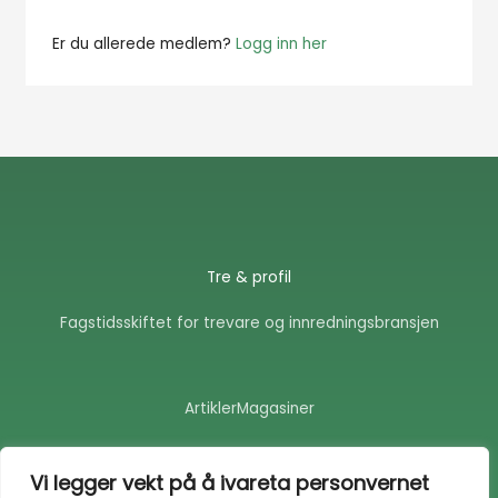
Er du allerede medlem?
Logg inn her
Tre & profil
Fagstidsskiftet for trevare og innredningsbransjen
Artikler
Magasiner
F
E
a
n
Vi legger vekt på å ivareta personvernet
c
v