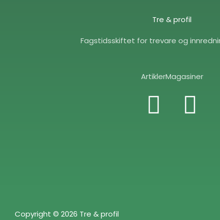
Tre & profil
Fagstidsskiftet for trevare og innredn
Artikler
Magasiner
F
E
a
n
c
v
e
e
b
l
Copyright © 2026 Tre & profil