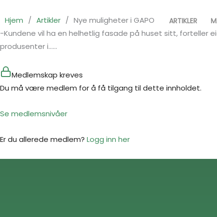
Hopp
rett
Hjem
/
Artikler
/
Nye muligheter i GAPO
ARTIKLER
M
til
-Kundene vil ha en helhetlig fasade på huset sitt, forteller e
innholdet
produsenter i…...
Medlemskap kreves
Du må være medlem for å få tilgang til dette innholdet.
Se medlemsnivåer
Er du allerede medlem?
Logg inn her