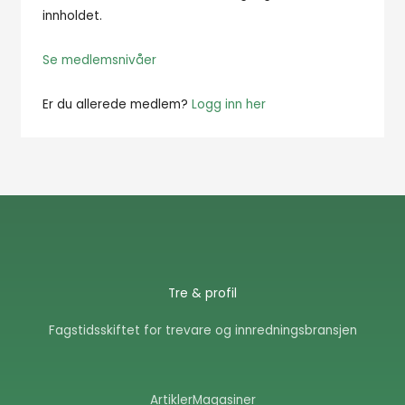
innholdet.
Se medlemsnivåer
Er du allerede medlem?
Logg inn her
Tre & profil
Fagstidsskiftet for trevare og innredningsbransjen
Artikler
Magasiner