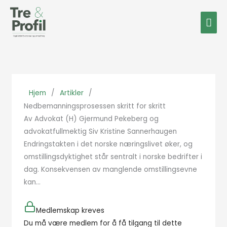
Hopp
Hov
rett
til
innholdet
Hjem
/
Artikler
/
Nedbemanningsprosessen skritt for skritt
Av Advokat (H) Gjermund Pekeberg og
advokatfullmektig Siv Kristine Sannerhaugen
Endringstakten i det norske næringslivet øker, og
omstillingsdyktighet står sentralt i norske bedrifter i
dag. Konsekvensen av manglende omstillingsevne
kan...
Medlemskap kreves
Du må være medlem for å få tilgang til dette