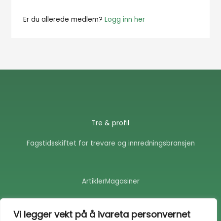
Er du allerede medlem?
Logg inn her
Tre & profil
Fagstidsskiftet for trevare og innredningsbransjen
Artikler
Magasiner
F
E
a
n
Vi legger vekt på å ivareta personvernet
c
v