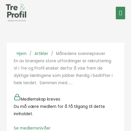
Hopp
Hov
rett
til
innholdet
Hjem
/
Artikler
/
Månedens svenneprøver
En av bransjens store utfordringer er rekruttering.
Vi i Tre og Profil ønsker derfor å vise frem de
dyktige lærlingene som jobber iherdig i bedrifter i
hele landet. Sammen med…...
Medlemskap kreves
Du må være medlem for å få tilgang til dette
innholdet.
Se medlemsnivåer