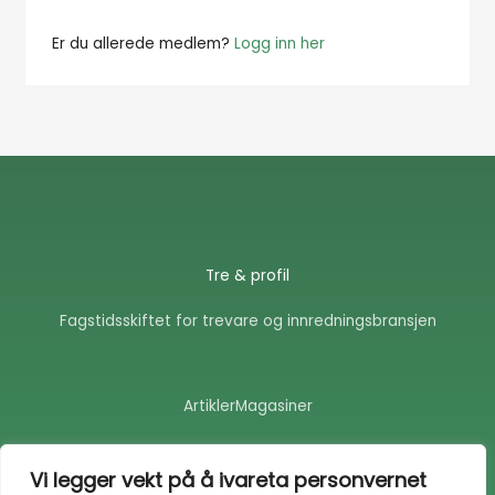
Er du allerede medlem?
Logg inn her
Tre & profil
Fagstidsskiftet for trevare og innredningsbransjen
Artikler
Magasiner
F
E
a
n
Vi legger vekt på å ivareta personvernet
c
v