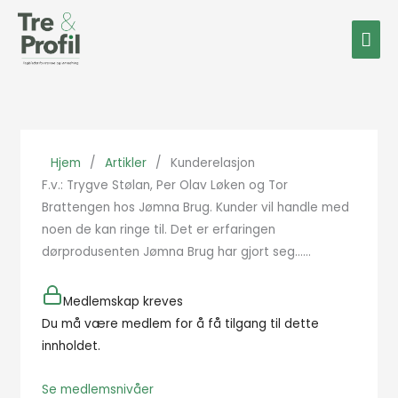
Hopp
Hov
rett
til
innholdet
Hjem
/
Artikler
/
Kunderelasjon
F.v.: Trygve Stølan, Per Olav Løken og Tor
Brattengen hos Jømna Brug. Kunder vil handle med
noen de kan ringe til. Det er erfaringen
dørprodusenten Jømna Brug har gjort seg…...
Medlemskap kreves
Du må være medlem for å få tilgang til dette
innholdet.
Se medlemsnivåer