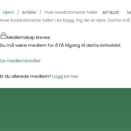
Hopp
rett
Hjem
/
Artikler
/
Hver kvadratmeter teller
ARTIKLER
M
til
Hver kvadratmeter teller i et bygg. Og de er dyre. Derfor 
innholdet
Medlemskap kreves
Du må være medlem for å få tilgang til dette innholdet.
Se medlemsnivåer
Er du allerede medlem?
Logg inn her