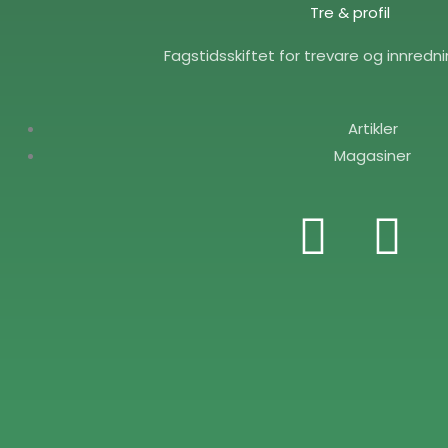
Tre & profil
Fagstidsskiftet for trevare og innredn
Artikler
Magasiner
F
E
a
n
c
v
e
e
b
l