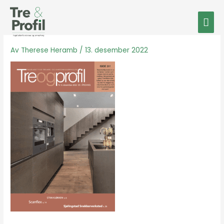
Hopp
Hov
rett
til
innholdet
Av
Therese Heramb
/
13. desember 2022