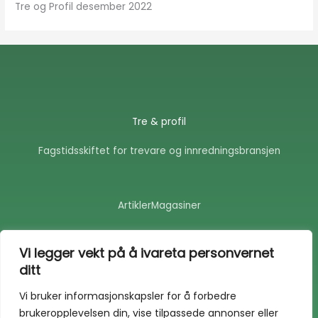
Tre og Profil desember 2022
Tre & profil
Fagstidsskiftet for trevare og innredningsbransjen
Artikler
Magasiner
F
E
a
n
Vi legger vekt på å ivareta personvernet
c
v
ditt
e
e
b
l
o
o
Vi bruker informasjonskapsler for å forbedre
o
p
brukeropplevelsen din, vise tilpassede annonser eller