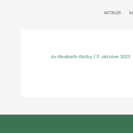
Hopp
rett
ARTIKLER
M
til
innholdet
Av
Elisabeth Østby
/
11. oktober 2023