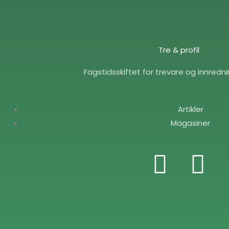
Tre & profil
Fagstidsskiftet for trevare og innredn
Artikler
Magasiner
F
E
a
n
c
v