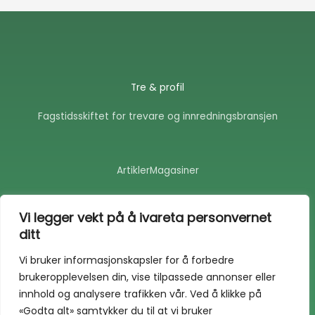
Tre & profil
Fagstidsskiftet for trevare og innredningsbransjen
Artikler
Magasiner
F
E
a
n
Vi legger vekt på å ivareta personvernet
c
v
ditt
e
e
b
l
o
o
Vi bruker informasjonskapsler for å forbedre
o
p
brukeropplevelsen din, vise tilpassede annonser eller
k
e
-
innhold og analysere trafikken vår. Ved å klikke på
f
«Godta alt» samtykker du til at vi bruker