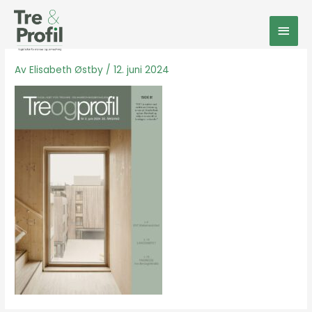
Hopp
Hov
rett
til
innholdet
Av
Elisabeth Østby
/
12. juni 2024