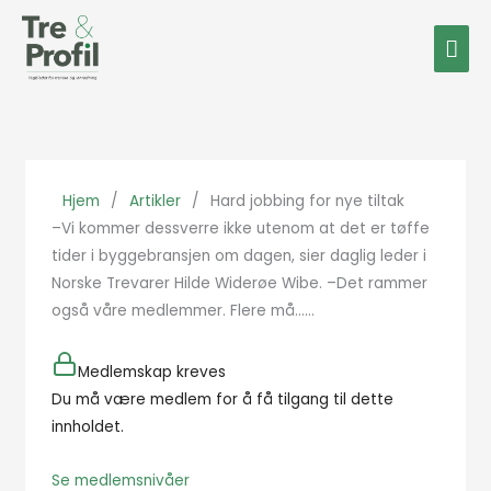
Hopp
Hov
rett
til
innholdet
Hjem
/
Artikler
/
Hard jobbing for nye tiltak
–Vi kommer dessverre ikke utenom at det er tøffe
tider i byggebransjen om dagen, sier daglig leder i
Norske Trevarer Hilde Widerøe Wibe. –Det rammer
også våre medlemmer. Flere må…...
Medlemskap kreves
Du må være medlem for å få tilgang til dette
innholdet.
Se medlemsnivåer