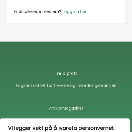
Er du allerede medlem?
Logg inn her
Tre & profil
Fagstidsskiftet for trevare og innredningsbransjen
Artikler
Magasiner
F
E
a
n
Vi legger vekt på å ivareta personvernet
c
v