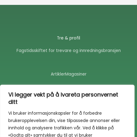
Tre & profil
Fagstidsskiftet for trevare og innredningsbransjen
Artikler
Magasiner
F
E
a
n
Vi legger vekt på å ivareta personvernet
c
v
ditt
e
e
b
l
o
o
Vi bruker informasjonskapsler for å forbedre
o
p
brukeropplevelsen din, vise tilpassede annonser eller
k
e
-
innhold og analysere trafikken vår. Ved å klikke på
f
«Godta alt» samtykker du til at vi bruker