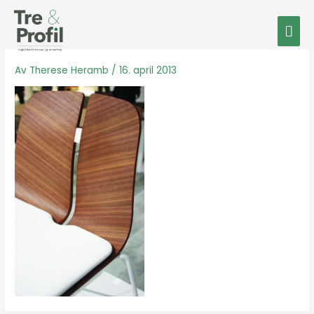
Hopp
Hov
rett
til
innholdet
Av
Therese Heramb
/
16. april 2013