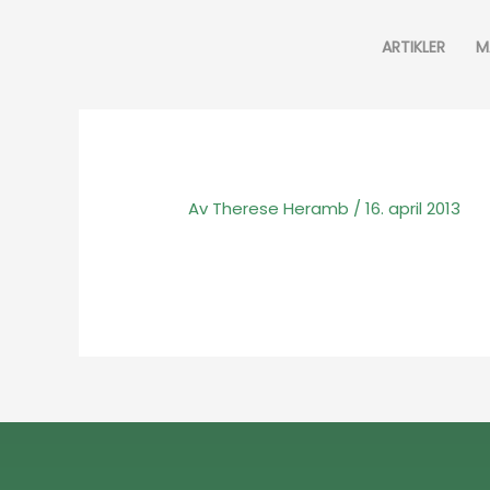
Hopp
rett
ARTIKLER
M
til
innholdet
Av
Therese Heramb
/
16. april 2013