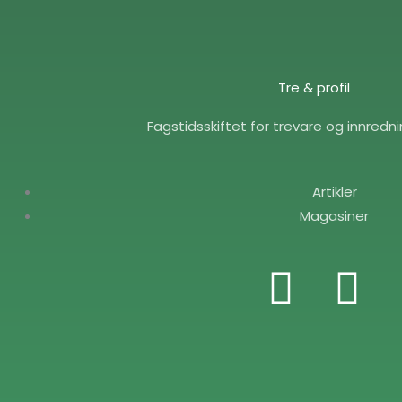
Tre & profil
Fagstidsskiftet for trevare og innredn
Artikler
Magasiner
F
E
a
n
c
v