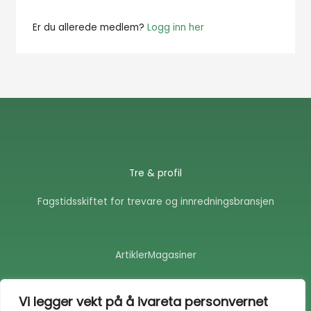
Er du allerede medlem?
Logg inn her
Tre & profil
Fagstidsskiftet for trevare og innredningsbransjen
Artikler
Magasiner
F
E
a
n
Vi legger vekt på å ivareta personvernet
c
v