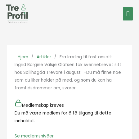
Hopp
Hov
rett
til
innholdet
Hjem
/
Artikler
/
Fra lærling til fast ansatt
Ingrid Borgine Valsjø Olafsen tok svennebrevet sitt
hos Sollihøgda Trevare i august. -Du må finne noe
som du liker holder på med, og som du kan ha
framtidsdrømmer om, svarer…...
Medlemskap kreves
Du må være medlem for å få tilgang til dette
innholdet.
Se medlemsnivåer