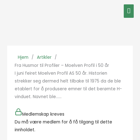
Hopp
Hov
rett
til
innholdet
Hjem
/
Artikler
/
Fra Husmor til Profiler – Moelven Profil i 50 år
I juni feiret Moelven Profil AS 50 år. Historien
strekker seg dermed helt tilbake til 1975 da de ble
etablert for å produsere emner til det berømte H-
vinduet. Navnet ble…...
Medlemskap kreves
Du må være medlem for å få tilgang til dette
innholdet.