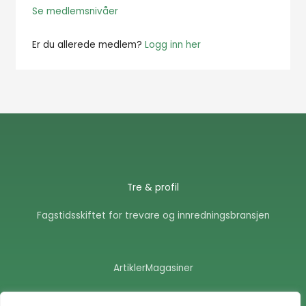
Se medlemsnivåer
Er du allerede medlem?
Logg inn her
Tre & profil
Fagstidsskiftet for trevare og innredningsbransjen
Artikler
Magasiner
F
E