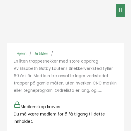
Hopp
Hov
rett
til
innholdet
Hjem
/
Artikler
/
En liten trappesnekker med store oppdrag
Av Elisabeth Østby Lautens Snekkerverksted fyller
60 år i år. Med kun tre ansatte lager verkstedet
trapper på gamle måten, uten hverken CNC maskin
eller tegneprogram. Ordrelista er lang, og…...
Medlemskap kreves
Du må være medlem for å få tilgang til dette
innholdet.