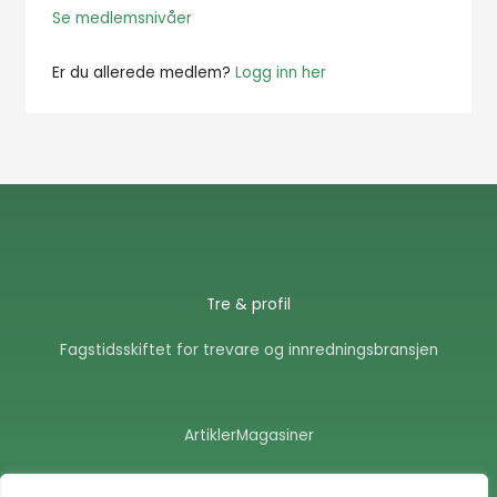
Se medlemsnivåer
Er du allerede medlem?
Logg inn her
Tre & profil
Fagstidsskiftet for trevare og innredningsbransjen
Artikler
Magasiner
F
E