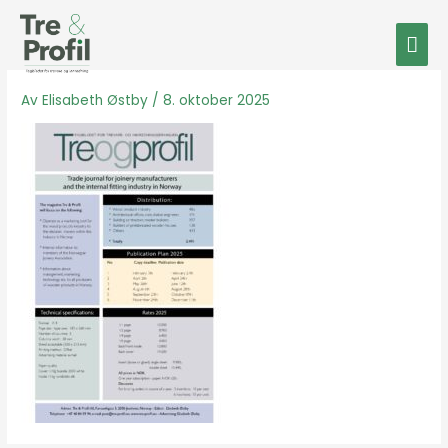
Hopp
Hov
rett
til
innholdet
Av
Elisabeth Østby
/
8. oktober 2025