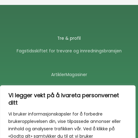
Tre & profil
Fagstidsskiftet for trevare og innredningsbransjen
Artikler
Magasiner
F
E
a
n
Vi legger vekt på å ivareta personvernet
c
v
ditt
e
e
b
l
o
o
Vi bruker informasjonskapsler for å forbedre
o
p
brukeropplevelsen din, vise tilpassede annonser eller
k
e
-
innhold og analysere trafikken vår. Ved å klikke på
f
«Godta alt» samtykker du til at vi bruker